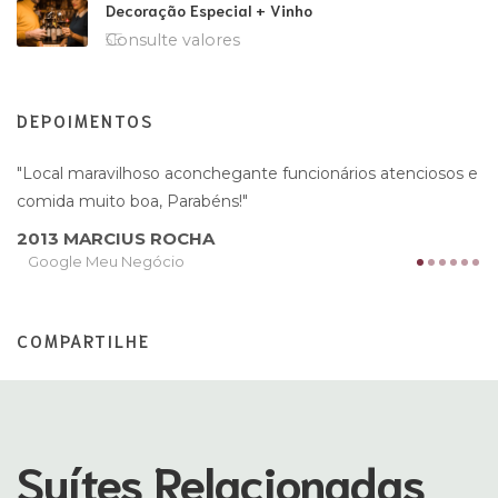
Decoração Especial + Vinho
Consulte valores
DEPOIMENTOS
L
Local maravilhoso aconchegante funcionários atenciosos e
e
comida muito boa, Parabéns!
MARCIUS ROCHA
Google Meu Negócio
COMPARTILHE
Suítes Relacionadas